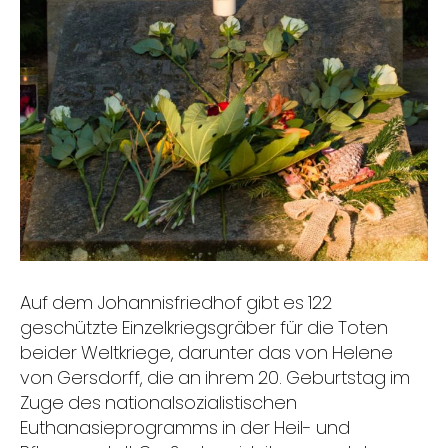
Auf dem Johannisfriedhof gibt es 122
geschützte Einzelkriegsgräber für die Toten
beider Weltkriege, darunter das von Helene
von Gersdorff, die an ihrem 20. Geburtstag im
Zuge des nationalsozialistischen
Euthanasieprogramms in der Heil- und