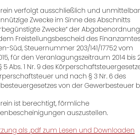
rein verfolgt ausschließlich und unmittelba
nützige Zwecke im Sinne des Abschnitts
rbegünstigte Zwecke“ der Abgabenordnung. 
dem Freistellungsbescheid des Finanzamte
en-Süd, Steuernummer 203/141/17752 vom
2015, für den Veranlagungszeitraum 2014 bis 
 5 Abs. 1 Nr. 9 des Körperschaftsteuergesetz
rperschaftsteuer und nach § 3 Nr. 6 des
esteuergesetzes von der Gewerbesteuer be
rein ist berechtigt, förmliche
enbescheinigungen auszustellen.
atzung als .pdf zum Lesen und Downloaden